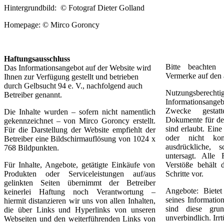
Hintergrundbild: © Fotograf Dieter Golland
Homepage: © Mirco Goroncy
Haftungsausschluss
Bitte beachten
Das Informationsangebot auf der Website wird
Vermerke auf den 
Ihnen zur Verfügung gestellt und betrieben
durch Gelbsucht 94 e. V., nachfolgend auch
Nutzungsberecht
Betreiber genannt.
Informationsang
Zwecke gestatt
Die Inhalte wurden – sofern nicht namentlich
Dokumente für de
gekennzeichnet – von Mirco Goroncy erstellt.
sind erlaubt. Ein
Für die Darstellung der Website empfiehlt der
oder nicht ko
Betreiber eine Bildschirmauflösung von 1024 x
ausdrückliche, s
768 Bildpunkten.
untersagt. Alle
Für Inhalte, Angebote, getätigte Einkäufe von
Verstöße behält d
Produkten oder Serviceleistungen auf/aus
Schritte vor.
gelinkten Seiten übernimmt der Betreiber
Angebote: Biete
keinerlei Haftung noch Verantwortung –
seines Informatio
hiermit distanzieren wir uns von allen Inhalten,
sind diese grun
die über Links und Hyperlinks von unseren
unverbindlich. Irr
Webseiten und den weiterführenden Links von